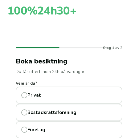
100%
24h
30+
Oberoende
Till offert
Kontrollpunkter
Steg 1 av 2
Boka besiktning
Du får offert inom 24h på vardagar.
Vem är du?
Privat
Bostadsrättsförening
Företag