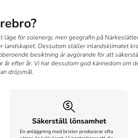
Örebro?
t läge för solenergi, men geografin på Närkeslätten
er landskapet. Dessutom ställer inlandsklimatet k
 oberoende besiktning är avgörande för att säkerstäl
ngar år efter år. Vi har dessutom god kännedom om 
tan dröjsmål.
Säkerställ lönsamhet
En anläggning med brister producerar ofta