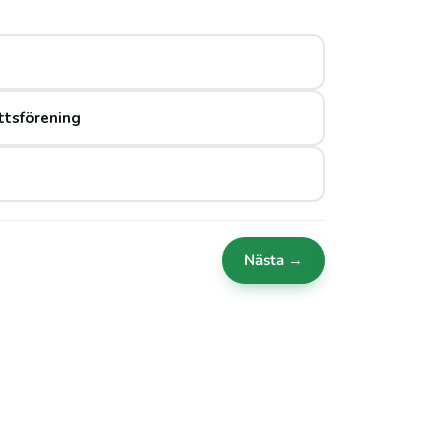
ttsförening
Nästa →