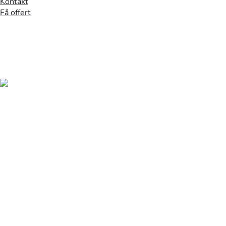
Kontakt
Få offert
Hem
/
Besiktning
/
Örebro
Solcellsbesik