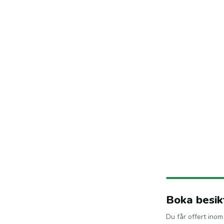
Boka besik
tning i
Du får offert ino