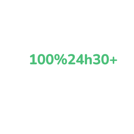
Örebro
Oberoende solcellsbesiktning i Örebro. Vi ko
och garanti med 30+ kontrollpunkter.
100%
24h
30+
Oberoende
Till offert
Kontrollpunkter