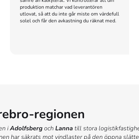
sämre än kalkylerat. Vi kontrollerar att din
produktion matchar vad leverantören
utlovat, så att du inte går miste om värdefull
solel och får den avkastning du räknat med.
Örebro-regionen
en i
Adolfsberg
och
Lanna
till stora logistikfastig
ationen har säkrats mot vindlaster på den öppna slä