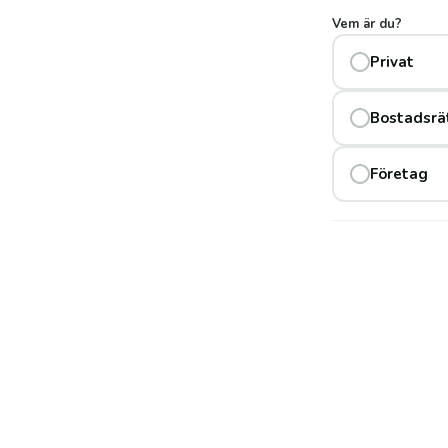
Vem är du?
Privat
ntrollerar säkerhet, lönsamhet
Bostadsrä
Företag