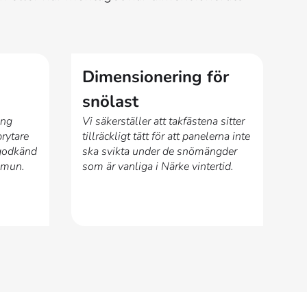
Dimensionering för
snölast
ing
Vi säkerställer att takfästena sitter
brytare
tillräckligt tätt för att panelerna inte
 godkänd
ska svikta under de snömängder
mmun.
som är vanliga i Närke vintertid.