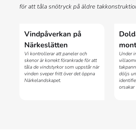
för att tåla snötryck på äldre takkonstruktio
Vindpåverkan på
Dold
Närkeslätten
mon
Vi kontrollerar att paneler och
Under i
skenor är korrekt förankrade för att
villaomr
tåla de vindstyrkor som uppstår när
takpanno
vinden sveper fritt över det öppna
döljs un
Närkelandskapet.
identifi
orsakar 