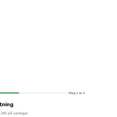
Steg 1 av 2
tning
m 24h på vardagar.