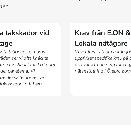
ner.
a takskador vid
Krav från E.ON &
tage
Lokala nätägare
nstallationen i Örebros
Vi verifierar att din anläggn
åden ser vi ofta knäckta
uppfyller specifika krav på 
r eller skadat tätskikt som
och varselmärkning för en
der panelerna. Vi
nätanslutning i Örebro ko
erar dessa fel innan de
fuktskador i ditt hem.