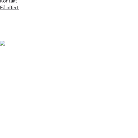
Kontakt
Få offert
Hem
/
Besiktning
/
Malmö
Solcellsbesiktning i
Malmö
Säkra din solcellsanläggning med oberoende besiktning
i Malmö. Vi utför teknisk kontroll med 30+ punkter och
termisk analys.