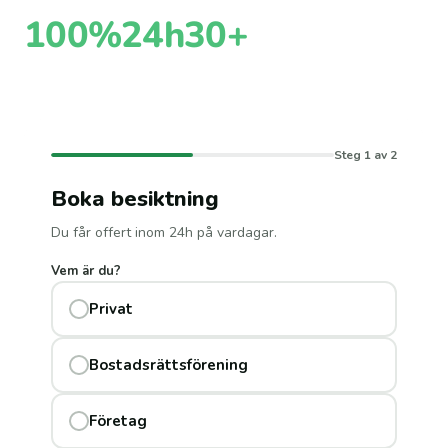
100%
24h
30+
Oberoende
Till offert
Kontrollpunkter
Steg 1 av 2
Boka besiktning
Du får offert inom 24h på vardagar.
Vem är du?
Privat
Bostadsrättsförening
Företag