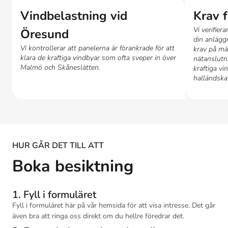
Vindbelastning vid
Krav 
Vi verifiera
Öresund
din anlägg
Vi kontrollerar att panelerna är förankrade för att
krav på mä
klara de kraftiga vindbyar som ofta sveper in över
nätanslutni
Malmö och Skåneslätten.
kraftiga vi
halländska
HUR GÅR DET TILL ATT
Boka besiktning
1. Fyll i formuläret
Fyll i formuläret här på vår hemsida för att visa intresse. Det går
även bra att ringa oss direkt om du hellre föredrar det.