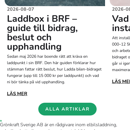
2026-08-07
2026-0
Laddbox i BRF –
Vad 
guide till bidrag,
inst
beslut och
Att instal
upphandling
000–12 50
och arbet
Sedan maj 2026 har boende rätt att kräva en
bidraget o
laddpunkt i sin BRF. Den här guiden förklarar hur
går vi ig
stämman fattar rätt beslut, hur Ladda bilen-bidraget
maximerar
fungerar (upp till 15 000 kr per laddpunkt) och vad
LÄS ME
ni bör tänka på vid upphandling.
LÄS MER
ALLA ARTIKLAR
Grönkraft Sverige AB är en rådgivare inom elbilsladdning,