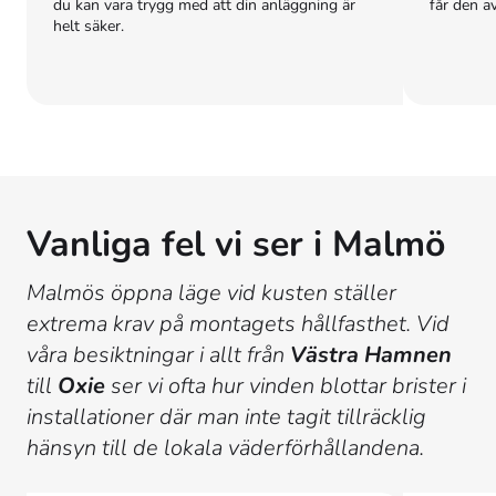
du kan vara trygg med att din anläggning är
får den a
helt säker.
Vanliga fel vi ser i Malmö
Malmös öppna läge vid kusten ställer
extrema krav på montagets hållfasthet. Vid
våra besiktningar i allt från
Västra Hamnen
till
Oxie
ser vi ofta hur vinden blottar brister i
installationer där man inte tagit tillräcklig
hänsyn till de lokala väderförhållandena.