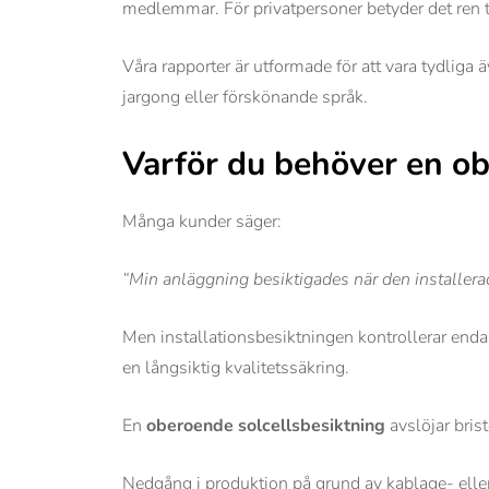
medlemmar. För privatpersoner betyder det ren try
Våra rapporter är utformade för att vara tydliga 
jargong eller förskönande språk.
Varför du behöver en o
Många kunder säger:
“Min anläggning besiktigades när den installerade
Men installationsbesiktningen kontrollerar endas
en långsiktig kvalitetssäkring.
En
oberoende solcellsbesiktning
avslöjar brist
Nedgång i produktion på grund av kablage- eller