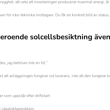
gghet, att veta att investeringen producerar maximal energi, år e
även för icke-tekniska mottagare. Du får en konkret bild av status,
beroende solcellsbesiktning äve
s, jag behöver inte en till.”
t att anläggningen fungerar vid leverans, inte att den fungerar k
er som uppstår efter driftstart:
 växelriktarproblem.