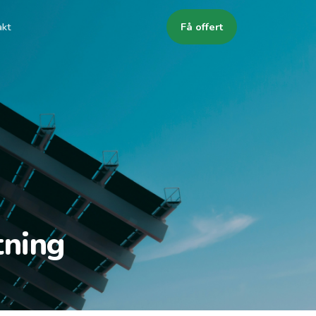
akt
Få offert
tning