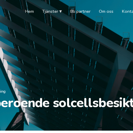
Hem
Tjänster ▾
Bli partner
Om oss
Kont
ning
eroende solcellsbesik