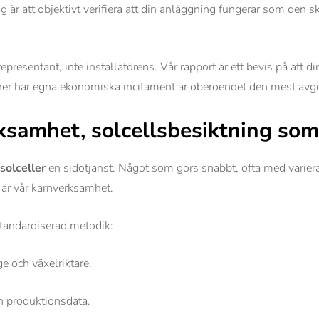
 är att objektivt verifiera att din anläggning fungerar som den s
resentant, inte installatörens. Vår rapport är ett bevis på att di
törer har egna ekonomiska incitament är oberoendet den mest avg
rksamhet, solcellsbesiktning so
solceller
en sidotjänst. Något som görs snabbt, ofta med varieran
g är vår kärnverksamhet.
standardiserad metodik:
e och växelriktare.
h produktionsdata.