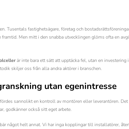
. Tusentals fastighetsägare, företag och bostadsrättsföreningar 
re framtid. Men mitt i den snabba utvecklingen glöms ofta en avg
olceller
är inte bara ett sätt att upptäcka fel, utan en investering 
odik skiljer oss från alla andra aktörer i branschen.
granskning utan egenintresse
ördes sannolikt en kontroll av montören eller leverantören. Det 
r, godkänner också sitt eget arbete.
är något helt annat. Vi har inga kopplingar till installatörer, återf