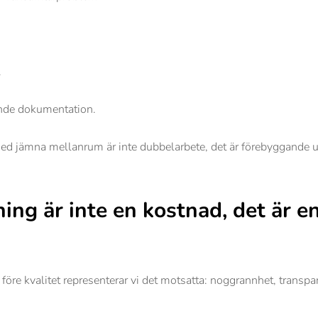
.
ande dokumentation.
med jämna mellanrum är inte dubbelarbete, det är förebyggande un
ning är inte en kostnad, det är e
före kvalitet representerar vi det motsatta: noggrannhet, transp