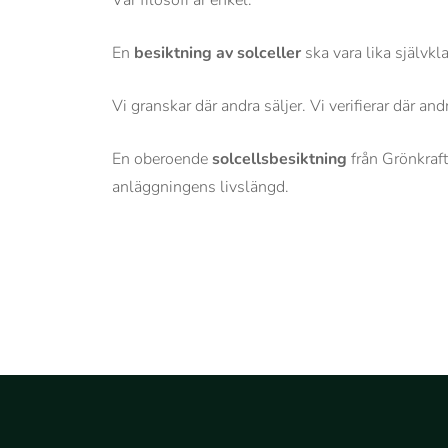
Vår filosofi är enkel:
En
besiktning av solceller
ska vara lika självkl
Vi granskar där andra säljer. Vi verifierar där and
En oberoende
solcellsbesiktning
från Grönkraft
anläggningens livslängd.