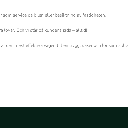
ar som service på bilen eller besiktning av fastigheten.
ra lovar. Och vi står på kundens sida – alltid!
 är den mest effektiva vägen till en trygg, säker och lönsam solc