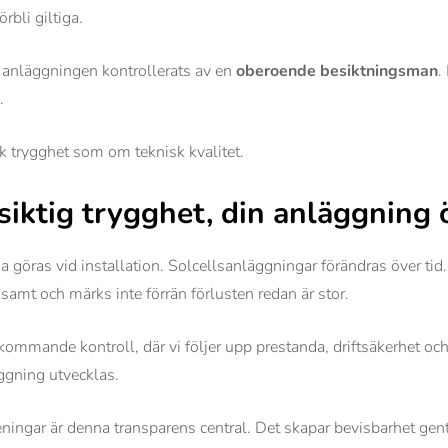
rbli giltiga.
t anläggningen kontrollerats av en
oberoende besiktningsman
.
.
sk trygghet som om teknisk kvalitet.
iktig trygghet, din anläggning ö
a göras vid installation. Solcellsanläggningar förändras över ti
samt och märks inte förrän förlusten redan är stor.
ommande kontroll, där vi följer upp prestanda, driftsäkerhet och
äggning utvecklas.
eningar är denna transparens central. Det skapar bevisbarhet gen