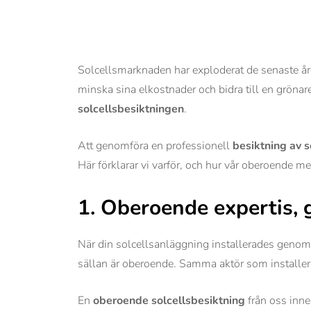
Solcellsmarknaden har exploderat de senaste åren
minska sina elkostnader och bidra till en gröna
solcellsbesiktningen
.
Att genomföra en professionell
besiktning av s
Här förklarar vi varför, och hur vår oberoende met
1. Oberoende expertis, 
När din solcellsanläggning installerades genomf
sällan är oberoende. Samma aktör som installera
En
oberoende solcellsbesiktning
från oss inneb