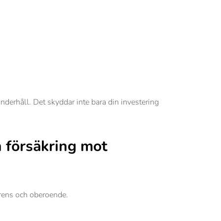
derhåll. Det skyddar inte bara din investering
n försäkring mot
arens och oberoende.