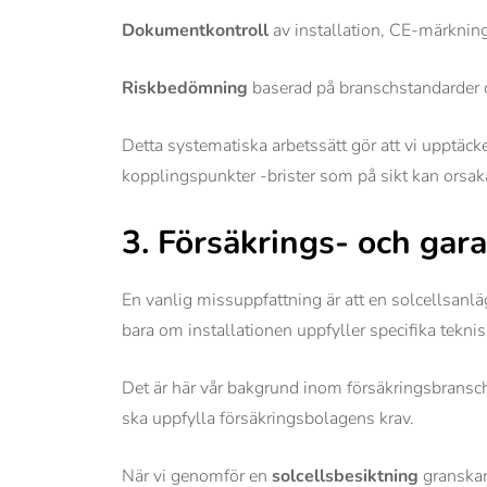
Dokumentkontroll
av installation, CE-märkning
Riskbedömning
baserad på branschstandarder o
Detta systematiska arbetssätt gör att vi upptäck
kopplingspunkter -brister som på sikt kan orsaka
3. Försäkrings- och gar
En vanlig missuppfattning är att en solcellsanl
bara om installationen uppfyller specifika teknis
Det är här vår bakgrund inom försäkringsbransche
ska uppfylla försäkringsbolagens krav.
När vi genomför en
solcellsbesiktning
granskar 