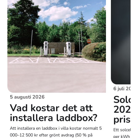
6 juli 2026
Solce
5 augusti 2026
Vad kostar det att
2026
installera laddbox?
prisg
Att installera en laddbox i villa kostar normalt 5
Ett solcells
000–12 500 kr efter grönt avdrag (50 % på
per kWh inkl