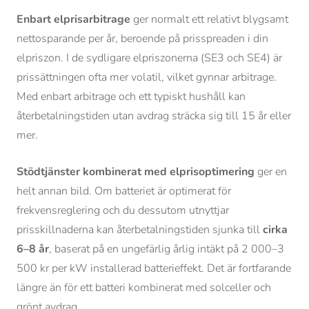
Enbart elprisarbitrage
ger normalt ett relativt blygsamt
nettosparande per år, beroende på prisspreaden i din
elpriszon. I de sydligare elpriszonerna (SE3 och SE4) är
prissättningen ofta mer volatil, vilket gynnar arbitrage.
Med enbart arbitrage och ett typiskt hushåll kan
återbetalningstiden utan avdrag sträcka sig till 15 år eller
mer.
Stödtjänster kombinerat med elprisoptimering
ger en
helt annan bild. Om batteriet är optimerat för
frekvensreglering och du dessutom utnyttjar
prisskillnaderna kan återbetalningstiden sjunka till
cirka
6–8 år
, baserat på en ungefärlig årlig intäkt på 2 000–3
500 kr per kW installerad batterieffekt. Det är fortfarande
längre än för ett batteri kombinerat med solceller och
grönt avdrag.