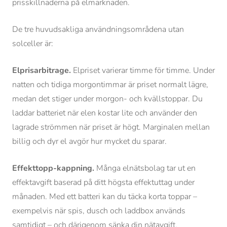
prisskillnaderna på elmarknaden.
De tre huvudsakliga användningsområdena utan
solceller är:
Elprisarbitrage.
Elpriset varierar timme för timme. Under
natten och tidiga morgontimmar är priset normalt lägre,
medan det stiger under morgon- och kvällstoppar. Du
laddar batteriet när elen kostar lite och använder den
lagrade strömmen när priset är högt. Marginalen mellan
billig och dyr el avgör hur mycket du sparar.
Effekttopp-kappning.
Många elnätsbolag tar ut en
effektavgift baserad på ditt högsta effektuttag under
månaden. Med ett batteri kan du täcka korta toppar –
exempelvis när spis, dusch och laddbox används
samtidigt – och därigenom sänka din nätavgift.