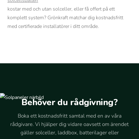
solcellsbatteri
kostar med och utan solceller, eller få offert på ett
komplett system? Grönkraft matchar dig kostnadsfritt
med certifierade installatörer i ditt område.
Behöver du rådgivning?
Boka ett kostnadsfritt samtal med en av våra
rådgivare. Vi hjälper dig vidare oavsett om ärendet
gäller solceller, laddbox, batterilager eller