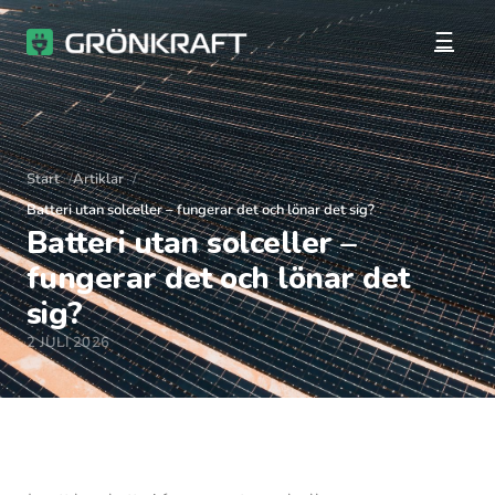
☰
Start
Artiklar
Batteri utan solceller – fungerar det och lönar det sig?
Batteri utan solceller –
fungerar det och lönar det
sig?
2 JULI 2026