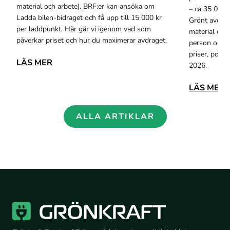
material och arbete). BRF:er kan ansöka om
– ca 35 000–
Ladda bilen-bidraget och få upp till 15 000 kr
Grönt avdrag
per laddpunkt. Här går vi igenom vad som
material och 
påverkar priset och hur du maximerar avdraget.
person och å
priser, popu
LÄS MER
2026.
LÄS MER
ALLA ARTIKLAR