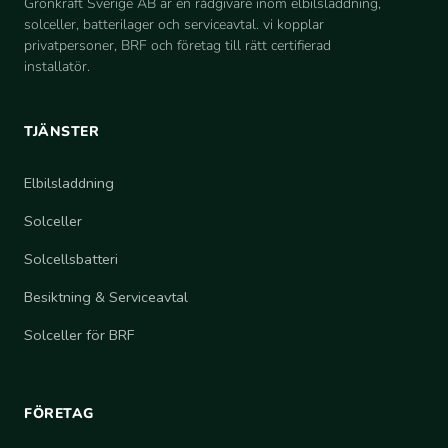
Grönkraft Sverige AB är en rådgivare inom elbilsladdning,
solceller, batterilager och serviceavtal. vi kopplar
privatpersoner, BRF och företag till rätt certifierad
installatör.
TJÄNSTER
Elbilsladdning
Solceller
Solcellsbatteri
Besiktning
&
Serviceavtal
Solceller för BRF
FÖRETAG