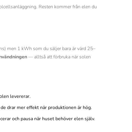
 solcellsanläggning. Resten kommer från elen du
moms) men 1 kWh som du säljer bara är värd 25–
nvändningen
— alltså att förbruka när solen
olen levererar.
e drar mer effekt när produktionen är hög.
erar och pausa när huset behöver elen själv.