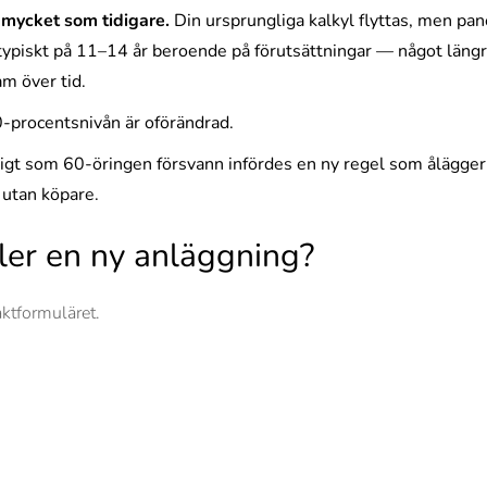
 mycket som tidigare.
Din ursprungliga kalkyl flyttas, men pane
ypiskt på 11–14 år beroende på förutsättningar — något längr
m över tid.
-procentsnivån är oförändrad.
gt som 60-öringen försvann infördes en ny regel som ålägger e
e utan köpare.
ller en ny anläggning?
ktformuläret.