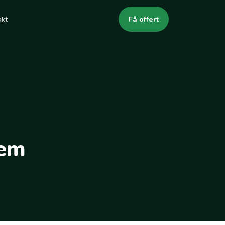
akt
Få offert
hem