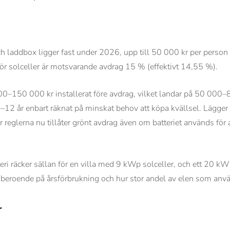
ch laddbox ligger fast under 2026, upp till 50 000 kr per person o
ör solceller är motsvarande avdrag 15 % (effektivt 14,55 %).
00–150 000 kr installerat före avdrag, vilket landar på 50 000–8
8–12 år enbart räknat på minskat behov att köpa kvällsel. Lägger 
där reglerna nu tillåter grönt avdrag även om batteriet används fö
 räcker sällan för en villa med 9 kWp solceller, och ett 20 kWh-
 beroende på årsförbrukning och hur stor andel av elen som använ
r