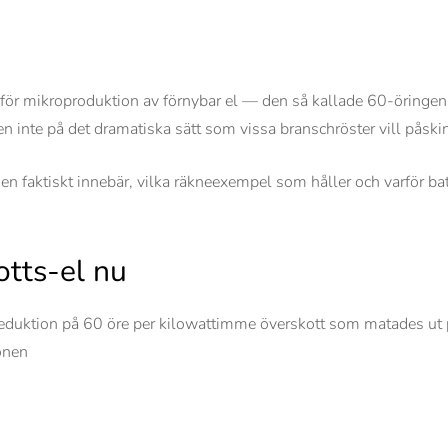
ör mikroproduktion av förnybar el — den så kallade 60-öringen. 
en inte på det dramatiska sätt som vissa branschröster vill påski
 faktiskt innebär, vilka räkneexempel som håller och varför batte
otts-el nu
reduktion på 60 öre per kilowattimme överskott som matades ut 
onen