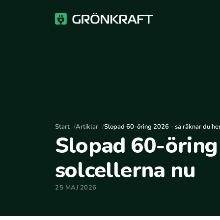
Start
Artiklar
Slopad 60-öring 2026 - så räknar du he
Slopad 60-öring
solcellerna nu
25 MAJ 2026