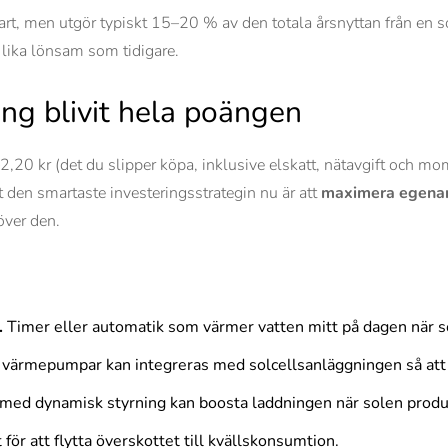
kbart, men utgör typiskt 15–20 % av den totala årsnyttan från en
 lika lönsam som tidigare.
ng blivit hela poängen
,20 kr (det du slipper köpa, inklusive elskatt, nätavgift och 
t den smartaste investeringsstrategin nu är att
maximera egena
över den.
.
Timer eller automatik som värmer vatten mitt på dagen när s
ärmepumpar kan integreras med solcellsanläggningen så att d
med dynamisk styrning kan boosta laddningen när solen produc
för att flytta överskottet till kvällskonsumtion.