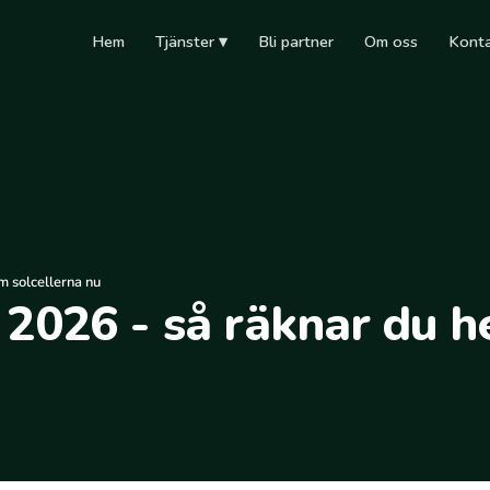
Hem
Tjänster ▾
Bli partner
Om oss
Kont
m solcellerna nu
 2026 - så räknar du 